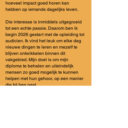
hoeveel impact goed horen kan
hebben op iemands dagelijks leven.
Die interesse is inmiddels uitgegroeid
tot een echte passie. Daarom ben ik
begin 2026 gestart met de opleiding tot
audicien. Ik vind het leuk om elke dag
nieuwe dingen te leren en mezelf te
blijven ontwikkelen binnen dit
vakgebied. Mijn doel is om mijn
diploma te behalen en uiteindelijk
mensen zo goed mogelijk te kunnen
helpen met hun gehoor, op een manier
die bij hen past.
Wat mij typeert is dat ik leergierig,
betrokken en sociaal ben. Ik neem
graag de tijd voor mensen en vind het
belangrijk dat iemand zich op zijn
gemak voelt. Juist dat persoonlijke