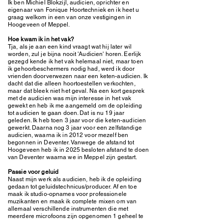
Ik ben Michiel Blokzijl, audicien, oprichter en
eigenaar van Fonique Hoortechniek en ik heet u
graag welkom in een van onze vestigingen in
Hoogeveen of Meppel.
​Hoe kwam ik in het vak?
Tja, als je aan een kind vraagt wat hij later wil
worden, zul je bijna nooit 'Audicien' horen. Eerlijk
gezegd kende ik het vak helemaal niet, maar toen
ik gehoorbeschermers nodig had, werd ik door
vrienden doorverwezen naar een keten-audicien. Ik
dacht dat die alleen hoortoestellen verkochten,
maar dat bleek niet het geval. Na een kort gesprek
met de audicien was mijn interesse in het vak
gewekt en heb ik me aangemeld om de opleiding
tot audicien te gaan doen. Dat is nu 19 jaar
geleden. Ik heb toen 3 jaar voor die keten-audicien
gewerkt. Daarna nog 3 jaar voor een zelfstandige
audicien, waarna ik in 2012 voor mezelf ben
begonnen in Deventer. Vanwege de afstand tot
Hoogeveen heb ik in 2025 besloten afstand te doen
van Deventer waarna we in Meppel zijn gestart.
Passie voor geluid
Naast mijn werk als audicien, heb ik de opleiding
gedaan tot geluidstechnicus/producer. Af en toe
maak ik studio-opnames voor professionele
muzikanten en maak ik complete mixen om van
allemaal verschillende instrumenten die met
meerdere microfoons zijn opgenomen 1 geheel te