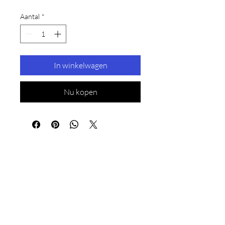
Aantal
*
In winkelwagen
Nu kopen
Fonique Hoogeveen
Fonique Meppel
Brinkstraat 5
Heerengracht 29
7902 AC Hoogeveen
7941 JJ Meppel
0528 - 726 609
0522 - 216 003
hoogeveen@fonique.nl
meppel@fonique.n
l